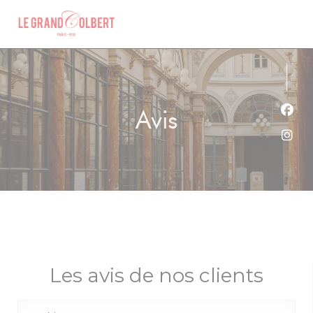
Personnalisation de vos choix en matière de cookies
Avis
Face
Inst
Les avis de nos clients