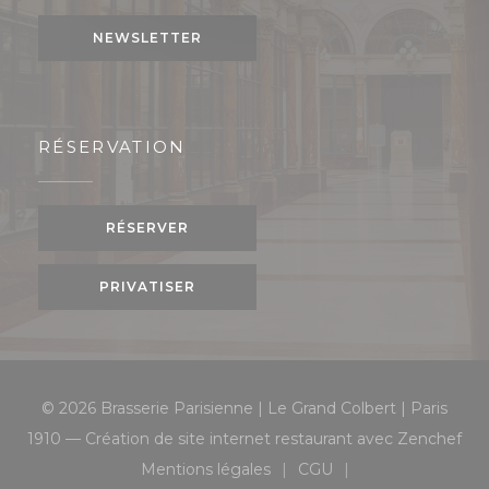
NEWSLETTER
RÉSERVATION
RÉSERVER
PRIVATISER
© 2026 Brasserie Parisienne | Le Grand Colbert | Paris
((o
1910 — Création de site internet restaurant avec
Zenchef
Mentions légales
CGU
((ouvre une nouvelle fenêtre))
((ouvre une nouvelle 