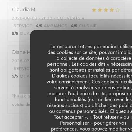
Claudia
M
2026-08-03
- 21:00 - COUVERTS 4
SERVICE
:
4
/5
AMBIANCE
:
4
/5
CUISINE
:
5
/5
QUALITÉ / PRIX
:
4
/5
Le restaurant et ses partenaires utilise
des cookies sur ce site, pouvant impli
Diane
M
la collecte de données à caractère
2026-07-17
- 19:00 - COUVERTS 4
personnel. Les cookies dits « nécessair
SERVICE
:
5
/5
AMBIANCE
:
5
/5
CUISINE
:
sont obligatoires et installés par défa
D'autres cookies facultatifs nécessite
5
/5
QUALITÉ / PRIX
:
5
/5
votre consentement. Ces cookies faculta
servent à analyser votre navigation
mesurer l'audience du site, proposer 
This is a beautiful restaurant with fabulous food and
fonctionnalités (ex : en lien avec les
outstanding service.
réseaux sociaux) ou afficher des public
ou contenus personnalisés. Cliquez su
Tout accepter », « Tout refuser » ou 
Personnaliser » pour gérer vos
1
2
3
préférences. Vous pouvez modifier v