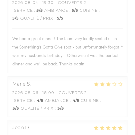
2026-08-04
- 19:30 - COUVERTS 2
SERVICE
:
5
/5
AMBIANCE
:
5
/5
CUISINE
:
5
/5
QUALITÉ / PRIX
:
5
/5
We had a great dinner! The team very kindly seated us in
the Something's Gotta Give spot - but unfortunately forgot it
was my husband's birthday... Otherwise it was the perfect
dinner and we'll be back. Thanks again!
Marie
S
2026-08-06
- 18:00 - COUVERTS 2
SERVICE
:
4
/5
AMBIANCE
:
4
/5
CUISINE
:
3
/5
QUALITÉ / PRIX
:
3
/5
Jean
D