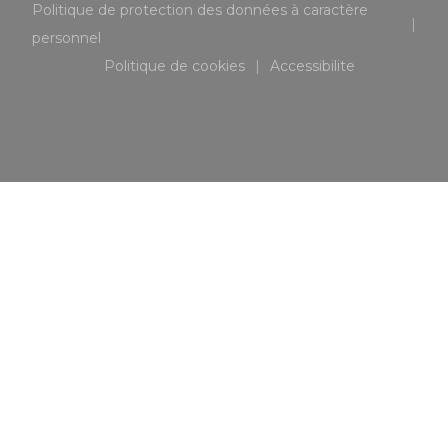
Politique de protection des données à caractère
((ouvre une nouvelle fenêtre))
personnel
Politique de cookies
Accessibilite
((ouvre une nouvelle fenêtre))
((ouvre une nouvell