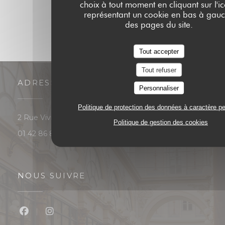
choix à tout moment en cliquant sur l'i
représentant un cookie en bas à gau
des pages du site.
Tout accepter
Tout refuser
ADRESSE
Personnaliser
Politique de protection des données à caractère p
((ouvre une nouvelle fenêtre))
2 Rue Vivienne 75002 Paris
Politique de gestion des cookies
01 42 86 87 88
NOUS SUIVRE
Facebook ((ouvre une nouvelle fenêtre))
Instagram ((ouvre une nouvelle fenêtre