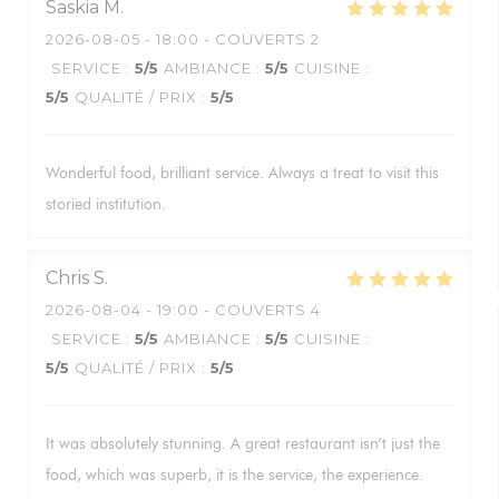
Saskia
M
2026-08-05
- 18:00 - COUVERTS 2
SERVICE
:
5
/5
AMBIANCE
:
5
/5
CUISINE
:
5
/5
QUALITÉ / PRIX
:
5
/5
Wonderful food, brilliant service. Always a treat to visit this
storied institution.
Chris
S
2026-08-04
- 19:00 - COUVERTS 4
SERVICE
:
5
/5
AMBIANCE
:
5
/5
CUISINE
:
5
/5
QUALITÉ / PRIX
:
5
/5
It was absolutely stunning. A great restaurant isn’t just the
food, which was superb, it is the service, the experience.