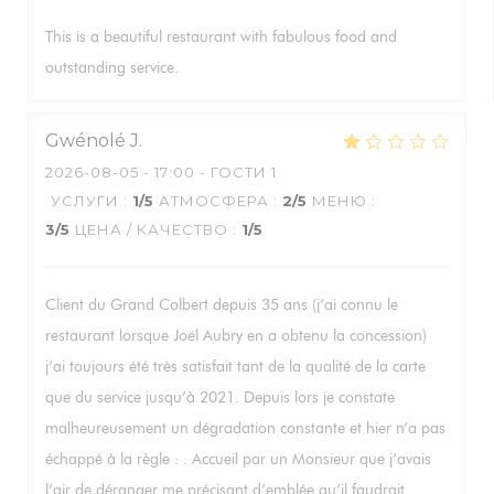
This is a beautiful restaurant with fabulous food and
outstanding service.
Gwénolé
J
2026-08-05
- 17:00 - ГОСТИ 1
УСЛУГИ
:
1
/5
АТМОСФЕРА
:
2
/5
МЕНЮ
:
3
/5
ЦЕНА / КАЧЕСТВО
:
1
/5
Client du Grand Colbert depuis 35 ans (j’ai connu le
restaurant lorsque Joël Aubry en a obtenu la concession)
j’ai toujours été très satisfait tant de la qualité de la carte
que du service jusqu’à 2021. Depuis lors je constate
malheureusement un dégradation constante et hier n’a pas
échappé à la règle : . Accueil par un Monsieur que j’avais
l’air de déranger me précisant d’emblée qu’il faudrait