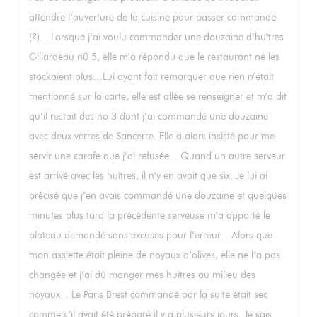
attendre l’ouverture de la cuisine pour passer commande
(?). . Lorsque j’ai voulu commander une douzaine d’huîtres
Gillardeau n0 5, elle m’a répondu que le restaurant ne les
stockaient plus…Lui ayant fait remarquer que rien n’était
mentionné sur la carte, elle est allée se renseigner et m’a dit
qu’il restait des no 3 dont j’ai commandé une douzaine
avec deux verres de Sancerre. Elle a alors insisté pour me
servir une carafe que j’ai refusée. . Quand un autre serveur
est arrivé avec les huîtres, il n’y en avait que six. Je lui ai
précisé que j’en avais commandé une douzaine et quelques
minutes plus tard la précédente serveuse m’a apporté le
plateau demandé sans excuses pour l’erreur. . Alors que
mon assiette était pleine de noyaux d’olives, elle ne l’a pas
changée et j’ai dû manger mes huîtres au milieu des
noyaux. . Le Paris Brest commandé par la suite était sec
comme s’il avait été préparé il y a plusieurs jours. Je sais