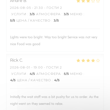
Andre
B
2026-08-05
- 21:30 - ГОСТИ 2
УСЛУГИ
:
3
/5
АТМОСФЕРА
:
3
/5
МЕНЮ
:
5
/5
ЦЕНА / КАЧЕСТВО
:
3
/5
Lights were too bright. Way too bright Service was not very
nice Food was good
Rick
C
2026-08-01
- 19:00 - ГОСТИ 2
УСЛУГИ
:
4
/5
АТМОСФЕРА
:
5
/5
МЕНЮ
:
4
/5
ЦЕНА / КАЧЕСТВО
:
4
/5
Initially the wait staff was a bit pushy for us to order. As the
night went on they seemed to relax.