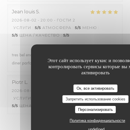
Jean louis
S
2026-08-02
- 20:00 - ГОСТИ 2
УСЛУГИ
:
5
/5
АТМОСФЕРА
:
5
/5
МЕНЮ
:
5
/5
ЦЕНА / КАЧЕСТВО
:
5
/5
tres bel endroit , personnel tres acceuillant et agreable , le
Этот сайт использует кукис и позволя
diner parfait . nous avons passé une tres bonne soirée .
контролировать сервисы которые вы 
активировать
Piotr
L
Ок, все активировать
2026-08-03
- 20:30 - ГОСТИ 2
УСЛУГИ
:
5
/5
АТМОСФЕРА
:
5
/5
МЕНЮ
:
Запретить использование cookies
5
/5
ЦЕНА / КАЧЕСТВО
:
5
/5
Персонализировать
Политика конфиденциальности
1
2
3
undefined