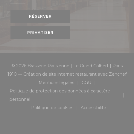
RÉSERVER
PRIVATISER
© 2026 Brasserie Parisienne | Le Grand Colbert | Paris
((o
1910 — Création de site internet restaurant avec
Zenchef
Mentions légales
CGU
((ouvre une nouvelle fenêtre))
((ouvre une nouvelle 
Politique de protection des données à caractère
((ouvre une nouvelle fenêtre))
personnel
Politique de cookies
Accessibilite
((ouvre une nouvelle fenêtre))
((ouvre une nouvell