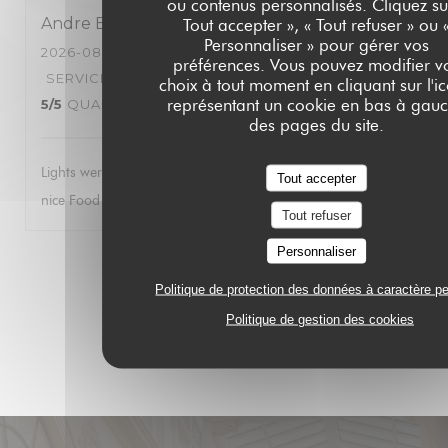
ou contenus personnalisés. Cliquez su
Andre
B
Tout accepter », « Tout refuser » ou 
Personnaliser » pour gérer vos
2026-08-05
- 21:30 - COUVERTS 2
préférences. Vous pouvez modifier v
SERVICE
:
3
/5
AMBIANCE
:
3
/5
CUISINE
:
choix à tout moment en cliquant sur l'i
représentant un cookie en bas à gau
5
/5
QUALITÉ / PRIX
:
3
/5
des pages du site.
Lights were too bright. Way too bright Service was not very
Tout accepter
nice Food was good
Tout refuser
Personnaliser
1
2
3
Politique de protection des données à caractère p
Politique de gestion des cookies