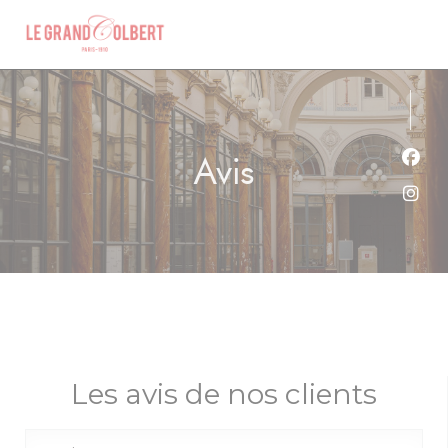
Personnalisation de vos choix en matière de cookies
Avis
Face
Inst
Les avis de nos clients