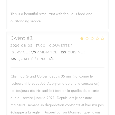
This is a beautiful restaurant with fabulous food and
outstanding service.
Gwénolé
J
2026-08-05
- 17:00 - COUVERTS 1
SERVICE
:
1
/5
AMBIANCE
:
2
/5
CUISINE
:
3
/5
QUALITÉ / PRIX
:
1
/5
Client du Grand Colbert depuis 35 ans (j’ai connu le
restaurant lorsque Joël Aubry en a obtenu la concession)
j’ai toujours été très satisfait tant de la qualité de la carte
que du service jusqu’à 2021. Depuis lors je constate
malheureusement un dégradation constante et hier n’a pas
échappé à la règle : . Accueil par un Monsieur que j’avais