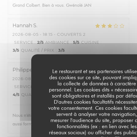
Grand Colbert. Bien à vous. Gwénolé JAN
Hannah
S
2026-08-05
- 18:15 - COUVERTS 2
SERVICE
:
2
/5
AMBIANCE
:
5
/5
CUISINE
:
3
/5
QUALITÉ / PRIX
:
3
/5
Philippe
J
Le restaurant et ses partenaires utilise
des cookies sur ce site, pouvant impli
2026-08-05
- 21:00 - COUVERTS 4
la collecte de données à caractère
SERVICE
:
5
/5
AMBIANCE
:
4
/5
CUISINE
:
personnel. Les cookies dits « nécessair
4
/5
QUALITÉ / PRIX
:
4
/5
sont obligatoires et installés par défa
D'autres cookies facultatifs nécessite
votre consentement. Ces cookies faculta
servent à analyser votre navigation
Nous n'étions pas venus depuis vingt ans : c'est toujours
mesurer l'audience du site, proposer 
aussi formidable.
fonctionnalités (ex : en lien avec les
réseaux sociaux) ou afficher des public