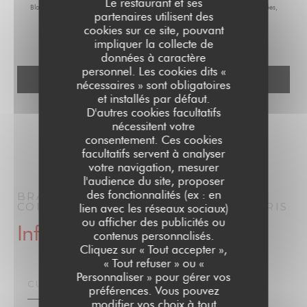
Le restaurant et ses
Bloctel :
bloctel.gouv.fr
. Pour plus d'informations sur le traitement de vos données,
partenaires utilisent des
consultez notre
politique de confidentialité
.
cookies sur ce site, pouvant
impliquer la collecte de
données à caractère
personnel. Les cookies dits «
nécessaires » sont obligatoires
et installés par défaut.
D'autres cookies facultatifs
nécessitent votre
consentement. Ces cookies
facultatifs servent à analyser
votre navigation, mesurer
l'audience du site, proposer
des fonctionnalités (ex : en
BRASSERIE PARISIENNE | LE GRAND
COLBERT | PARIS 1910
BRASSERIE
PARIS
lien avec les réseaux sociaux)
ou afficher des publicités ou
Infos pratiques
contenus personnalisés.
Cliquez sur « Tout accepter »,
« Tout refuser » ou «
Personnaliser » pour gérer vos
CUISINE
préférences. Vous pouvez
modifier vos choix à tout