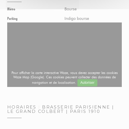
Bourse
Métro
Indigo bourse
Parking
Pour afficher la carte interactive Waze, vous devez accepter les cookies
Waze Map (Google). Ces cookies peuvent collecter des données de
navigation et de localisation.
Autoriser
HORAIRES
BRASSERIE PARISIENNE |
LE GRAND COLBERT | PARIS 1910