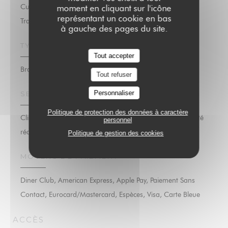
Cuisine Familiale , Fruits de mer, Produits frais, Cuisine
moment en cliquant sur l'icône
représentant un cookie en bas
Traditionnelle, Fait maison
à gauche des pages du site.
TYPE DE RESTAURANT
Tout accepter
Brasserie
Tout refuser
Personnaliser
SERVICES
Politique de protection des données à caractère
Climatisation, Privatisation, Accès aux personnes à mobilité
personnel
réduite, Wifi
Politique de gestion des cookies
MOYENS DE PAIEMENT
Diner Club, American Express, Apple Pay, Paiement Sans
Contact, Eurocard/Mastercard, Espèces, Visa, Carte Bleue
ACCÈS