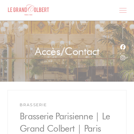
Personnalisation de vos choix en matière de cookies
Accès/Contact
Face
Inst
BRASSERIE
Brasserie Parisienne | Le
Grand Colbert | Paris