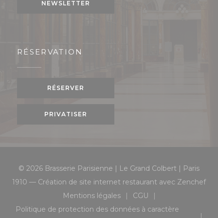
NEWSLETTER
RÉSERVATION
RÉSERVER
PRIVATISER
© 2026 Brasserie Parisienne | Le Grand Colbert | Paris
((o
1910 — Création de site internet restaurant avec
Zenchef
Mentions légales
CGU
((ouvre une nouvelle fenêtre))
((ouvre une nouvelle 
Politique de protection des données à caractère