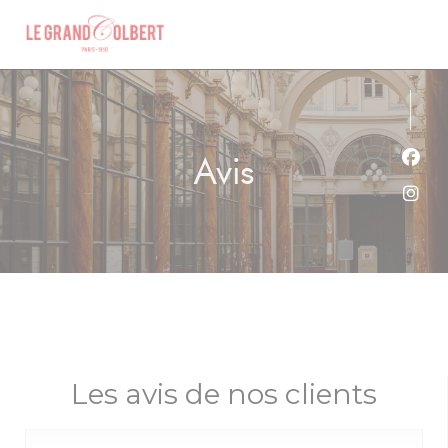
Personnalisation de vos choix en matière de cookies
Avis
Face
Inst
Les avis de nos clients