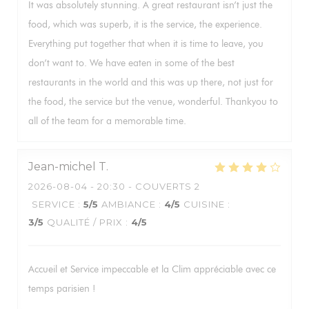
It was absolutely stunning. A great restaurant isn’t just the
food, which was superb, it is the service, the experience.
Everything put together that when it is time to leave, you
don’t want to. We have eaten in some of the best
restaurants in the world and this was up there, not just for
the food, the service but the venue, wonderful. Thankyou to
all of the team for a memorable time.
Jean-michel
T
2026-08-04
- 20:30 - COUVERTS 2
SERVICE
:
5
/5
AMBIANCE
:
4
/5
CUISINE
:
3
/5
QUALITÉ / PRIX
:
4
/5
Accueil et Service impeccable et la Clim appréciable avec ce
temps parisien !