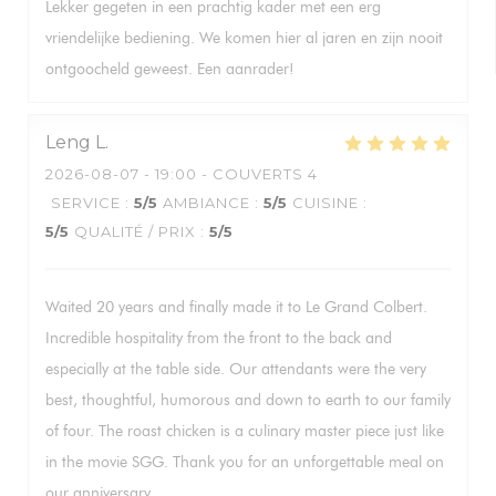
Lekker gegeten in een prachtig kader met een erg
vriendelijke bediening. We komen hier al jaren en zijn nooit
ontgoocheld geweest. Een aanrader!
Leng
L
2026-08-07
- 19:00 - COUVERTS 4
SERVICE
:
5
/5
AMBIANCE
:
5
/5
CUISINE
:
5
/5
QUALITÉ / PRIX
:
5
/5
Waited 20 years and finally made it to Le Grand Colbert.
Incredible hospitality from the front to the back and
especially at the table side. Our attendants were the very
best, thoughtful, humorous and down to earth to our family
of four. The roast chicken is a culinary master piece just like
in the movie SGG. Thank you for an unforgettable meal on
our anniversary.