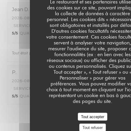
Le restaurant et ses partenaires utilise
des cookies sur ce site, pouvant impli
Jean
D
la collecte de données à caractère
2026-08-06
- 21:00 - COUVERTS 2
personnel. Les cookies dits « nécessair
sont obligatoires et installés par défa
SERVICE
:
5
/5
AMBIANCE
:
5
/5
CUISINE
:
D'autres cookies facultatifs nécessite
5
/5
QUALITÉ / PRIX
:
5
/5
votre consentement. Ces cookies faculta
servent à analyser votre navigation
mesurer l'audience du site, proposer 
Tout était parfait nous avons passé une très bonne soirée
fonctionnalités (ex : en lien avec les
réseaux sociaux) ou afficher des public
ou contenus personnalisés. Cliquez su
Tout accepter », « Tout refuser » ou 
P
Personnaliser » pour gérer vos
2026-08-06
- 19:30 - COUVERTS 4
préférences. Vous pouvez modifier v
SERVICE
:
5
/5
AMBIANCE
:
5
/5
CUISINE
:
choix à tout moment en cliquant sur l'i
représentant un cookie en bas à gau
5
/5
QUALITÉ / PRIX
:
4
/5
des pages du site.
1
2
3
Tout accepter
Tout refuser