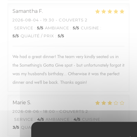
Samantha
F
2026-08-04
- 19:30 - COUVERTS 2
SERVICE
:
5
/5
AMBIANCE
:
5
/5
CUISINE
:
5
/5
QUALITÉ / PRIX
:
5
/5
We had a great dinner! The team very kindly seated us in
the Something's Gotta Give spot - but unfortunately forgot it
was my husband's birthday... Otherwise it was the perfect
dinner and we'll be back. Thanks again!
Marie
S
2026-08-06
- 18:00 - COUVERTS 2
SERVICE
:
4
/5
AMBIANCE
:
4
/5
CUISINE
:
3
/5
QUALITÉ / PRIX
:
3
/5