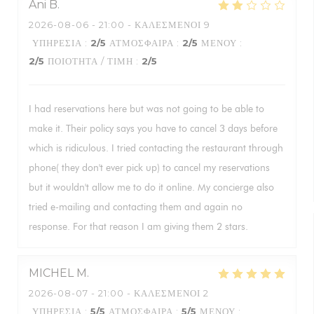
Ani
B
2026-08-06
- 21:00 - ΚΑΛΕΣΜΈΝΟΙ 9
ΥΠΗΡΕΣΊΑ
:
2
/5
ΑΤΜΌΣΦΑΙΡΑ
:
2
/5
ΜΕΝΟΎ
:
2
/5
ΠΟΙΌΤΗΤΑ / ΤΙΜΉ
:
2
/5
I had reservations here but was not going to be able to
make it. Their policy says you have to cancel 3 days before
which is ridiculous. I tried contacting the restaurant through
phone( they don't ever pick up) to cancel my reservations
but it wouldn't allow me to do it online. My concierge also
tried e-mailing and contacting them and again no
response. For that reason I am giving them 2 stars.
MICHEL
M
2026-08-07
- 21:00 - ΚΑΛΕΣΜΈΝΟΙ 2
ΥΠΗΡΕΣΊΑ
:
5
/5
ΑΤΜΌΣΦΑΙΡΑ
:
5
/5
ΜΕΝΟΎ
: