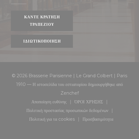
ΚΆΝΤΕ ΚΡΆΤΗΣΗ
ΤΡΑΠΕΖΙΟΎ
ΙΔΙΩΤΙΚΟΠΟΊΗΣΗ
© 2026 Brasserie Parisienne | Le Grand Colbert | Paris
1910 — Η ιστοσελίδα του εστιατορίου δημιουργήθηκε από
((ανοίγει σε νέο παράθυρο))
Zenchef
Αποποίηση ευθύνης
ΌΡΟΙ ΧΡΉΣΗΣ
((ανοίγει σε νέο παράθυρο))
((ανοίγει σε νέο παράθυρο
Πολιτική προστασίας προσωπικών δεδομένων
((ανοίγει σε νέο παράθυρο))
Πολιτική για τα cookies
Προσβασιμότητα
((ανοίγει σε νέο παράθυρο))
((ανοίγει σε νέο παράθ