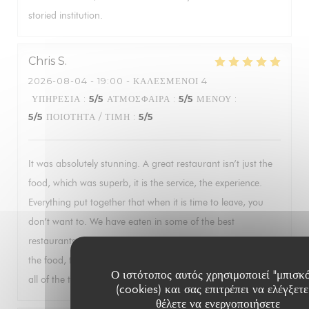
storied institution.
Chris
S
2026-08-04
- 19:00 - ΚΑΛΕΣΜΈΝΟΙ 4
ΥΠΗΡΕΣΊΑ
:
5
/5
ΑΤΜΌΣΦΑΙΡΑ
:
5
/5
ΜΕΝΟΎ
:
5
/5
ΠΟΙΌΤΗΤΑ / ΤΙΜΉ
:
5
/5
It was absolutely stunning. A great restaurant isn’t just the
food, which was superb, it is the service, the experience.
Everything put together that when it is time to leave, you
don’t want to. We have eaten in some of the best
restaurants in the world and this was up there, not just for
the food, the service but the venue, wonderful. Thankyou to
Ο ιστότοπος αυτός χρησιμοποιεί "μπισκ
all of the team for a memorable time.
(cookies) και σας επιτρέπει να ελέγξετε
θέλετε να ενεργοποιήσετε