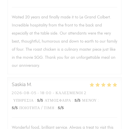
Waited 20 years and finally made it to Le Grand Colbert.
Incredible hospitality from the front to the back and
especially at the table side. Our attendants were the very
best, thoughtful, humorous and down to earth to our family
of four. The roast chicken is a culinary master piece just like
in the movie SGG. Thank you for an unforgettable meal on
our anniversary.
Saskia
M
2026-08-05
- 18:00 - ΚΑΛΕΣΜΈΝΟΙ 2
ΥΠΗΡΕΣΊΑ
:
5
/5
ΑΤΜΌΣΦΑΙΡΑ
:
5
/5
ΜΕΝΟΎ
:
5
/5
ΠΟΙΌΤΗΤΑ / ΤΙΜΉ
:
5
/5
Wonderful food, brilliant service. Always a treat to visit this