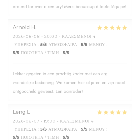
around for over a century! Merci beaucoup à toute l'équipe!
Arnold
H
2026-08-08
- 20:00 - ΚΑΛΕΣΜΈΝΟΙ 4
ΥΠΗΡΕΣΊΑ
:
5
/5
ΑΤΜΌΣΦΑΙΡΑ
:
5
/5
ΜΕΝΟΎ
:
5
/5
ΠΟΙΌΤΗΤΑ / ΤΙΜΉ
:
5
/5
Lekker gegeten in een prachtig kader met een erg
vriendelijke bediening. We komen hier al jaren en zijn nooit
ontgoocheld geweest. Een aanrader!
Leng
L
2026-08-07
- 19:00 - ΚΑΛΕΣΜΈΝΟΙ 4
ΥΠΗΡΕΣΊΑ
:
5
/5
ΑΤΜΌΣΦΑΙΡΑ
:
5
/5
ΜΕΝΟΎ
:
5
/5
ΠΟΙΌΤΗΤΑ / ΤΙΜΉ
:
5
/5