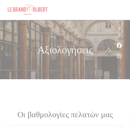
Πίνακας διαχείρισης "Μπισκότων" (Cookies)
Αξιολογήσεις
Face
Inst
Οι βαθμολογίες πελατών μας