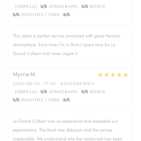
ΥΠΗΡΕΣΊΑ
:
5
/5
ΑΤΜΌΣΦΑΙΡΑ
:
5
/5
ΜΕΝΟΎ
:
5
/5
ΠΟΙΌΤΗΤΑ / ΤΙΜΉ
:
5
/5
This place is perfect service combined with great Parisian
atmosphere. Each time I’m in Paris I spare time for Le
Grand Colbert and never regret it.
Myrna
M
2026-08-06
- 17:00 - ΚΑΛΕΣΜΈΝΟΙ 2
ΥΠΗΡΕΣΊΑ
:
5
/5
ΑΤΜΌΣΦΑΙΡΑ
:
5
/5
ΜΕΝΟΎ
:
5
/5
ΠΟΙΌΤΗΤΑ / ΤΙΜΉ
:
5
/5
Le Grand Colbert was an experience that exceeded our
expectations. The food was delicious and the service
impeccable. We understand why the restaurant has been