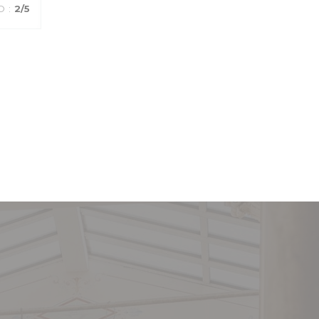
O
:
2
/5