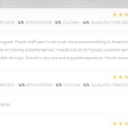
RVIZIO
:
5
/5
ATMOSFERA
:
5
/5
CUCINA
:
4
/5
QUALITÀ / PREZZ
ere great. French staff seem to be much more accommodating to America
 on training customer service. I would look at Air France's customer serv
ritish Airways). Overall a very nice and enjoyable experience. Would rec
RVIZIO
:
4
/5
ATMOSFERA
:
5
/5
CUCINA
:
5
/5
QUALITÀ / PREZ
ng for.