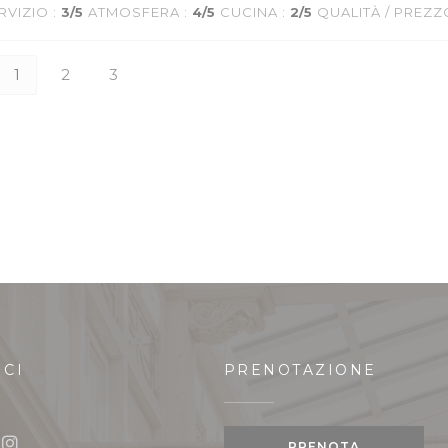
RVIZIO
:
3
/5
ATMOSFERA
:
4
/5
CUCINA
:
2
/5
QUALITÀ / PREZZ
1
2
3
ICI
PRENOTAZIONE
stra))
PRENOTA