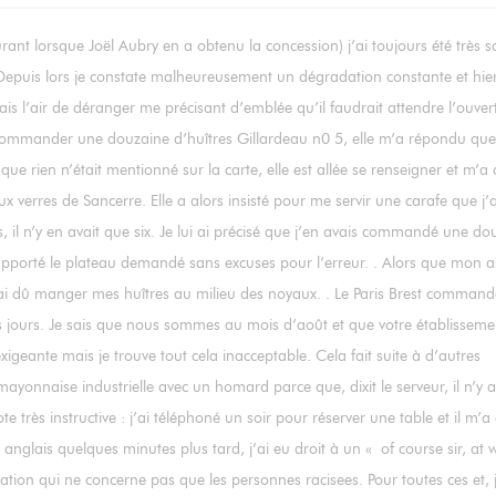
ant lorsque Joël Aubry en a obtenu la concession) j’ai toujours été très sa
. Depuis lors je constate malheureusement un dégradation constante et hie
ais l’air de déranger me précisant d’emblée qu’il faudrait attendre l’ouver
 commander une douzaine d’huîtres Gillardeau n0 5, elle m’a répondu que
e rien n’était mentionné sur la carte, elle est allée se renseigner et m’a d
verres de Sancerre. Elle a alors insisté pour me servir une carafe que j’a
s, il n’y en avait que six. Je lui ai précisé que j’en avais commandé une do
pporté le plateau demandé sans excuses pour l’erreur. . Alors que mon as
 j’ai dû manger mes huîtres au milieu des noyaux. . Le Paris Brest comman
eurs jours. Je sais que nous sommes au mois d’août et que votre établisseme
xigeante mais je trouve tout cela inacceptable. Cela fait suite à d’autres
onnaise industrielle avec un homard parce que, dixit le serveur, il n’y a
très instructive : j’ai téléphoné un soir pour réserver une table et il m’a 
anglais quelques minutes plus tard, j’ai eu droit à un « of course sir, at 
tion qui ne concerne pas que les personnes racisees. Pour toutes ces et, j