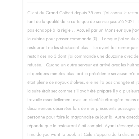
Client du Grand Colbert depuis 35 ans (j’ai connu le restaur
tant de la qualité de la carte que du service jusqu’à 2021
pas échappé à la règle : . Accueil par un Monsieur que j’av
la cuisine pour passer commande (?). . Lorsque j’ai voulu
restaurant ne les stockaient plus…Lui ayant fait remarquer qu
restait des no 3 dont j’ai commandé une douzaine avec deux 
refusée. . Quand un autre serveur est arrivé avec les huître
et quelques minutes plus tard la précédente serveuse m’a a
était pleine de noyaux d’olives, elle ne l’a pas changée et
la suite était sec comme s’il avait été préparé il y a plusi
travaille essentiellement avec un clientèle étrangère moins e
déconvenues observées lors de mes précédents passages: may
personne pour faire la mayonnaise ce jour là. Autre anecdote 
répondu que le restaurant était complet. Ayant réessayé en 
time do you want to book »? Cela s’appelle de la discrimina