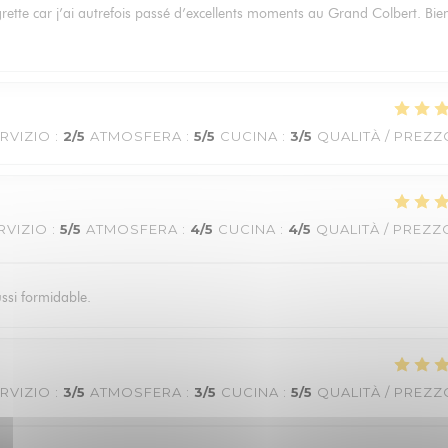
egrette car j’ai autrefois passé d’excellents moments au Grand Colbert. Bie
RVIZIO
:
2
/5
ATMOSFERA
:
5
/5
CUCINA
:
3
/5
QUALITÀ / PREZZ
RVIZIO
:
5
/5
ATMOSFERA
:
4
/5
CUCINA
:
4
/5
QUALITÀ / PREZZ
ussi formidable.
RVIZIO
:
3
/5
ATMOSFERA
:
3
/5
CUCINA
:
5
/5
QUALITÀ / PREZZ