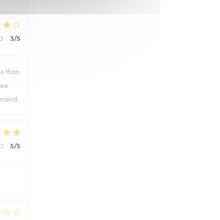
O
:
3
/5
ns than
ice
ommend.
ZO
:
5
/5