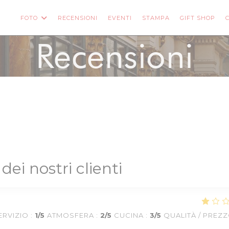
((A
FOTO
RECENSIONI
EVENTI
STAMPA
GIFT SHOP
((APRE UNA NUOVA FINESTRA))
Recensioni
 dei nostri clienti
ERVIZIO
:
1
/5
ATMOSFERA
:
2
/5
CUCINA
:
3
/5
QUALITÀ / PREZ