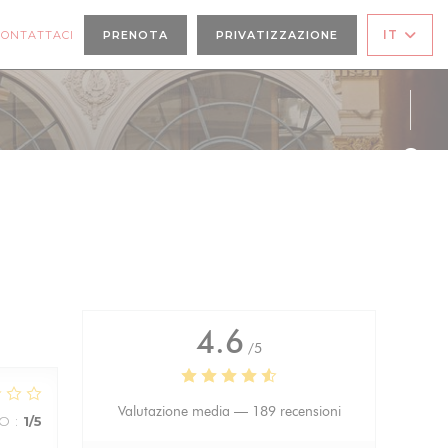
PRE UNA NUOVA FINESTRA))
IT
CONTATTACI
PRENOTA
PRIVATIZZAZIONE
Face
Inst
4.6
/5
Valutazione media —
189 recensioni
ZO
:
1
/5