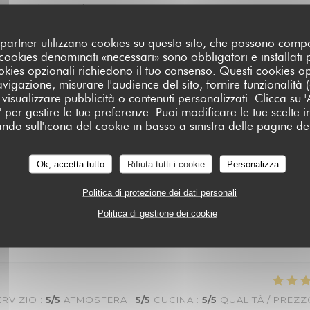
y nice Food was good
oi partner utilizzano cookies su questo sito, che possono comp
I cookies denominati «necessari» sono obbligatori e installati
cookies opzionali richiedono il tuo consenso. Questi cookies o
RVIZIO
:
4
/5
ATMOSFERA
:
5
/5
CUCINA
:
4
/5
QUALITÀ / PREZZ
avigazione, misurare l'audience del sito, fornire funzionalità
visualizzare pubblicità o contenuti personalizzati. Clicca su 'Ac
za' per gestire le tue preferenze. Puoi modificare le tue scelte
the night went on they seemed to relax.
ando sull'icona del cookie in basso a sinistra delle pagine del
Ok, accetta tutto
Rifiuta tutti i cookie
Personalizza
ERVIZIO
:
5
/5
ATMOSFERA
:
5
/5
CUCINA
:
5
/5
QUALITÀ / PREZ
Politica di protezione dei dati personali
Politica di gestione dei cookie
e diner parfait . nous avons passé une tres bonne soirée .
ERVIZIO
:
5
/5
ATMOSFERA
:
5
/5
CUCINA
:
5
/5
QUALITÀ / PREZ