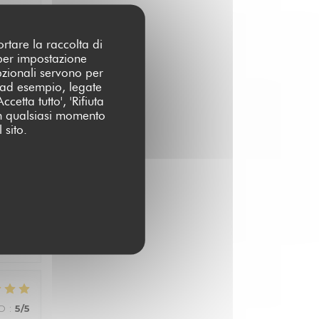
ortare la raccolta di
 per impostazione
pzionali servono per
O
:
4
/5
 (ad esempio, legate
cetta tutto', 'Rifiuta
 in qualsiasi momento
 sito.
ZO
:
5
/5
ZO
:
5
/5