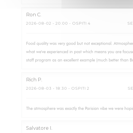
Ron
C
2026-08-02
- 20:00 - OSPITI 4
SE
Food quality was very good but not exceptional. Atmosph
what we've experienced in past which means you are focused
staff program as an excellent example (much better than B
Rich
P
2026-08-03
- 18:30 - OSPITI 2
SE
The atmosphere was exactly the Parisian vibe we were hopi
Salvatore
I