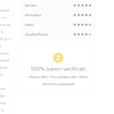
Servizio
tisfait
Atmosfera
r n’a
ture de
Menu
 le
Qualità/Prezzo
it qu’il
i
uzaine
siette
dé par
100% pareri verificati
nt
Hanno dato il loro parere solo i clienti
che hanno prenotato
vait
été
what
’ai