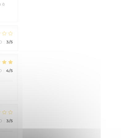
n à
O
:
3
/5
O
:
4
/5
O
:
3
/5