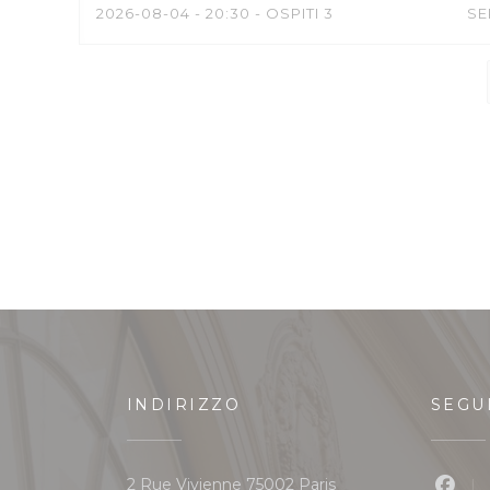
2026-08-04
- 20:30 - OSPITI 3
SE
INDIRIZZO
SEGU
((apre una nuova fine
2 Rue Vivienne 75002 Paris