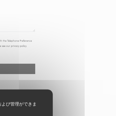
ith the Telephone Preference
e see our
privacy policy
.
および管理ができま