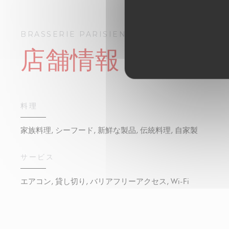
BRASSERIE PARISIENNE | LE GRAND COLB
店舗情報
料理
家族料理, シーフード, 新鮮な製品, 伝統料理, 自家製
サービス
エアコン, 貸し切り, バリアフリーアクセス, Wi-Fi