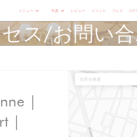
メニュー
写真
レビュー
イベント
プレス
GIF
((新しいウィンドウで開きます))
セス/お問い
enne |
t |