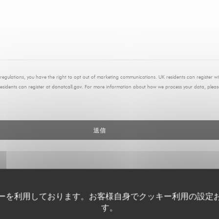
regulations, you have the right to opt out of marketing communications. UK residents can register w
residents can register at
donotcall.gov
. For more information about how we process your data, pleas
ーを利用しております。お客様自身でクッキー利用の設定
す。