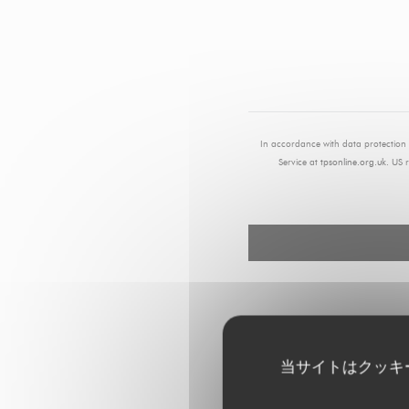
In accordance with data protection 
Service at
tpsonline.org.uk
. US 
当サイトはクッキ