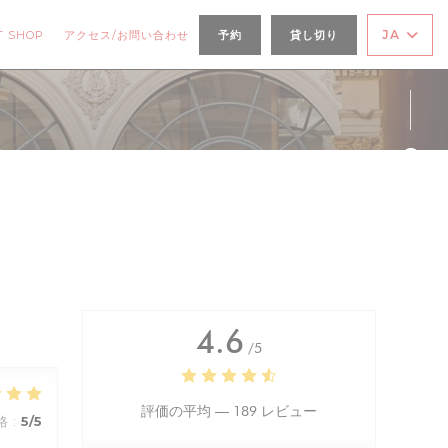
((新しいウィンドウで開きます))
JA
T SHOP
アクセス/お問い合わせ
予約
貸し切り
Fa
Ins
4.6
/5
評価の平均 —
189 レビュー
格
:
5
/5