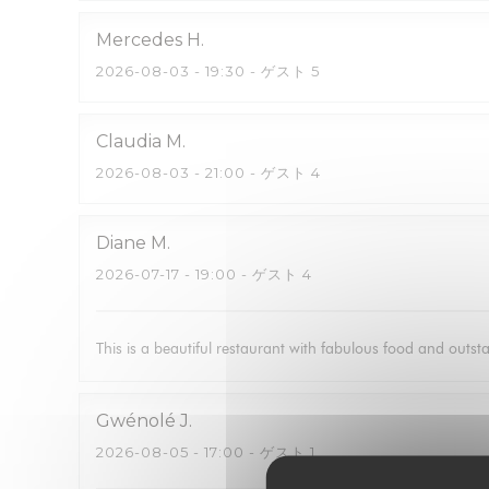
Mercedes
H
2026-08-03
- 19:30 - ゲスト 5
Claudia
M
2026-08-03
- 21:00 - ゲスト 4
Diane
M
2026-07-17
- 19:00 - ゲスト 4
This is a beautiful restaurant with fabulous food and outsta
Gwénolé
J
2026-08-05
- 17:00 - ゲスト 1