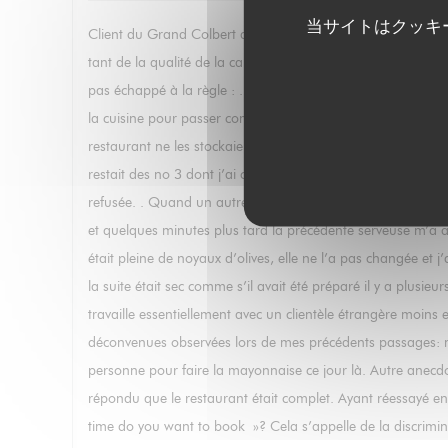
当サイトはクッキ
Client du Grand Colbert depuis 35 ans (j’ai connu le restaur
tant de la qualité de la carte que du service jusqu’à 2021
pas échappé à la règle : . Accueil par un Monsieur que j’av
la cuisine pour passer commande (?). . Lorsque j’ai voulu
restaurant ne les stockaient plus…Lui ayant fait remarquer qu
restait des no 3 dont j’ai commandé une douzaine avec deux 
refusée. . Quand un autre serveur est arrivé avec les huître
et quelques minutes plus tard la précédente serveuse m’a a
était pleine de noyaux d’olives, elle ne l’a pas changée et
la suite était sec comme s’il avait été préparé il y a plusi
travaille essentiellement avec un clientèle étrangère moins e
déconvenues observées lors de mes précédents passages: may
personne pour faire la mayonnaise ce jour là. Autre anecdote 
répondu que le restaurant était complet. Ayant réessayé en 
time do you want to book »? Cela s’appelle de la discrimina