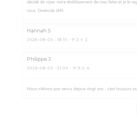
décidé de rayer votre établissement de mes listes et je le r
vous. Gwénolé JAN
Hannah
S
2026-08-05
- 18:15 - ゲスト 2
Philippe
J
2026-08-05
- 21:00 - ゲスト 4
Nous n'étions pas venus depuis vingt ans : c'est toujours a