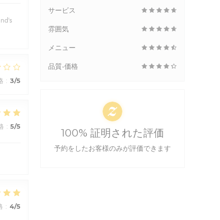
サービス
and's
雰囲気
メニュー
品質-価格
格
:
3
/5
格
:
5
/5
100% 証明された評価
予約をしたお客様のみが評価できます
格
:
4
/5