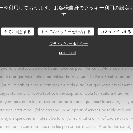
ーを利用しております。お客様自身でクッキー利用の設定
ant lorsque Joël Aubry en a obtenu la concession) j’ai toujours été très sa
す。
. Depuis lors je constate malheureusement un dégradation constante et hie
ais l’air de déranger me précisant d’emblée qu’il faudrait attendre l’ouver
全てに同意する
すべてのクッキーを拒否する
カスタマイズする
 commander une douzaine d’huîtres Gillardeau n0 5, elle m’a répondu que
e rien n’était mentionné sur la carte, elle est allée se renseigner et m’a d
プライバシーポリシー
verres de Sancerre. Elle a alors insisté pour me servir une carafe que j’a
undefined
s, il n’y en avait que six. Je lui ai précisé que j’en avais commandé une do
pporté le plateau demandé sans excuses pour l’erreur. . Alors que mon as
 j’ai dû manger mes huîtres au milieu des noyaux. . Le Paris Brest comman
eurs jours. Je sais que nous sommes au mois d’août et que votre établisseme
xigeante mais je trouve tout cela inacceptable. Cela fait suite à d’autres
onnaise industrielle avec un homard parce que, dixit le serveur, il n’y a
très instructive : j’ai téléphoné un soir pour réserver une table et il m’a 
anglais quelques minutes plus tard, j’ai eu droit à un « of course sir, at 
tion qui ne concerne pas que les personnes racisees. Pour toutes ces et, j