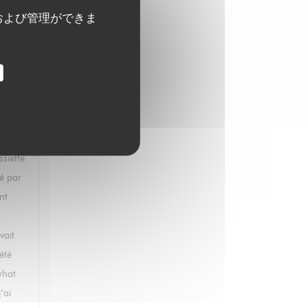
および管理ができま
tisfait
r n’a
ture de
 le
it qu’il
i
uzaine
siette
dé par
nt
vait
été
what
’ai