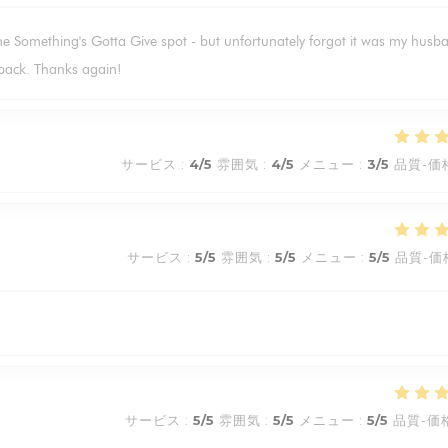
he Something's Gotta Give spot - but unfortunately forgot it was my husb
e back. Thanks again!
サービス
:
4
/5
雰囲気
:
4
/5
メニュー
:
3
/5
品質-価
サービス
:
5
/5
雰囲気
:
5
/5
メニュー
:
5
/5
品質-価
サービス
:
5
/5
雰囲気
:
5
/5
メニュー
:
5
/5
品質-価