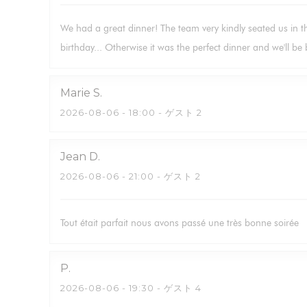
We had a great dinner! The team very kindly seated us in t
birthday... Otherwise it was the perfect dinner and we'll b
Marie
S
2026-08-06
- 18:00 - ゲスト 2
Jean
D
2026-08-06
- 21:00 - ゲスト 2
Tout était parfait nous avons passé une très bonne soirée
P
2026-08-06
- 19:30 - ゲスト 4