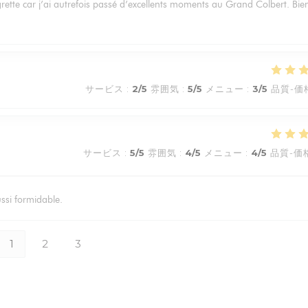
egrette car j’ai autrefois passé d’excellents moments au Grand Colbert. Bie
サービス
:
2
/5
雰囲気
:
5
/5
メニュー
:
3
/5
品質-価
サービス
:
5
/5
雰囲気
:
4
/5
メニュー
:
4
/5
品質-価
ussi formidable.
1
2
3