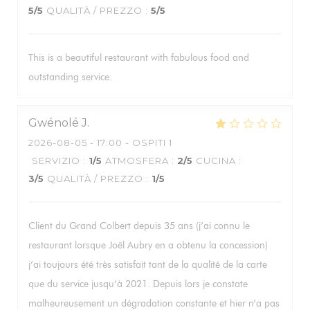
5
/5
QUALITÀ / PREZZO
:
5
/5
This is a beautiful restaurant with fabulous food and
outstanding service.
Gwénolé
J
2026-08-05
- 17:00 - OSPITI 1
SERVIZIO
:
1
/5
ATMOSFERA
:
2
/5
CUCINA
:
3
/5
QUALITÀ / PREZZO
:
1
/5
Client du Grand Colbert depuis 35 ans (j’ai connu le
restaurant lorsque Joël Aubry en a obtenu la concession)
j’ai toujours été très satisfait tant de la qualité de la carte
que du service jusqu’à 2021. Depuis lors je constate
malheureusement un dégradation constante et hier n’a pas