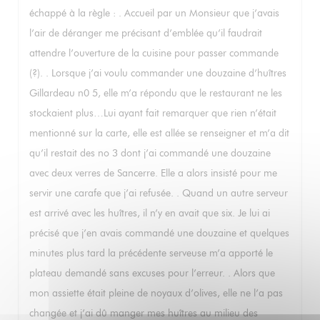
échappé à la règle : . Accueil par un Monsieur que j’avais
l’air de déranger me précisant d’emblée qu’il faudrait
attendre l’ouverture de la cuisine pour passer commande
(?). . Lorsque j’ai voulu commander une douzaine d’huîtres
Gillardeau n0 5, elle m’a répondu que le restaurant ne les
stockaient plus…Lui ayant fait remarquer que rien n’était
mentionné sur la carte, elle est allée se renseigner et m’a dit
qu’il restait des no 3 dont j’ai commandé une douzaine
avec deux verres de Sancerre. Elle a alors insisté pour me
servir une carafe que j’ai refusée. . Quand un autre serveur
est arrivé avec les huîtres, il n’y en avait que six. Je lui ai
précisé que j’en avais commandé une douzaine et quelques
minutes plus tard la précédente serveuse m’a apporté le
plateau demandé sans excuses pour l’erreur. . Alors que
mon assiette était pleine de noyaux d’olives, elle ne l’a pas
changée et j’ai dû manger mes huîtres au milieu des