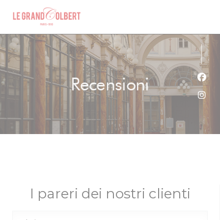
Personalizzazione delle tue scelte sui cookie
Recensioni
Face
Inst
I pareri dei nostri clienti