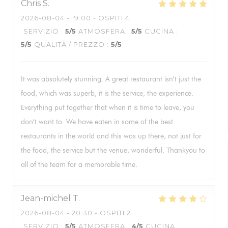
Chris
S
2026-08-04
- 19:00 - OSPITI 4
SERVIZIO
:
5
/5
ATMOSFERA
:
5
/5
CUCINA
:
5
/5
QUALITÀ / PREZZO
:
5
/5
It was absolutely stunning. A great restaurant isn’t just the
food, which was superb, it is the service, the experience.
Everything put together that when it is time to leave, you
don’t want to. We have eaten in some of the best
restaurants in the world and this was up there, not just for
the food, the service but the venue, wonderful. Thankyou to
all of the team for a memorable time.
Jean-michel
T
2026-08-04
- 20:30 - OSPITI 2
SERVIZIO
:
5
/5
ATMOSFERA
:
4
/5
CUCINA
: