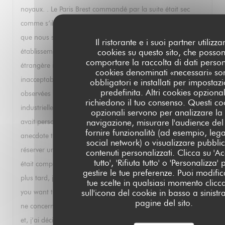
noyaux. . Le Paris Brest commandé par la suite était sec
comme s’il avait été préparé il y a plusieurs jours. Je sais
que nous sommes au mois d’août et que votre
Il ristorante e i suoi partner utilizz
cookies su questo sito, che posso
établissement travaille essentiellement avec un clientèle
comportare la raccolta di dati persona
étrangère moins exigeante mais je trouve tout cela
cookies denominati «necessari» so
inacceptable. Cela fait suite à d’autres déconvenues
obbligatori e installati per impostaz
predefinita. Altri cookies opzional
observées lors de mes précédents passages: mayonnaise
richiedono il tuo consenso. Questi co
industrielle avec un homard parce que, dixit le serveur, il n’y
opzionali servono per analizzare la
navigazione, misurare l'audience del 
avait personne pour faire la mayonnaise ce jour là. Autre
fornire funzionalità (ad esempio, lega
anecdote très instructive : j’ai téléphoné un soir pour
social network) o visualizzare pubblic
réserver une table et il m’a été répondu que le restaurant
contenuti personalizzati. Clicca su 'Ac
tutto', 'Rifiuta tutto' o 'Personalizza' 
était complet. Ayant réessayé en anglais quelques minutes
gestire le tue preferenze. Puoi modific
plus tard, j’ai eu droit à un « of course sir, at what time do
tue scelte in qualsiasi momento clic
sull'icona del cookie in basso a sinistr
you want to book »? Cela s’appelle de la discrimination qui
pagine del sito.
ne concerne pas que les personnes racisees. Pour toutes ces
et, j’ai décidé de rayer votre établissement de mes listes et je