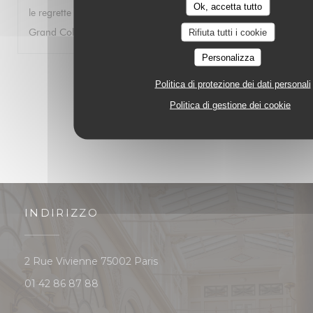
Ok, accetta tutto
le regrette car j’ai autrefois passé d’excellents moments au
Grand Colbert. Bien à vous. Gwénolé JAN
Rifiuta tutti i cookie
Personalizza
1
2
3
Politica di protezione dei dati personali
Politica di gestione dei cookie
INDIRIZZO
((apre una nuova finestra))
2 Rue Vivienne 75002 Paris
01 42 86 87 88