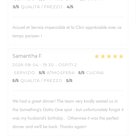
3
/5
QUALITÀ / PREZZO
:
4
/5
Accueil et Service impeccable et la Clim appréciable avec ce
temps parisien !
Samantha
F
2026-08-04
- 19:30 - OSPITI 2
SERVIZIO
:
5
/5
ATMOSFERA
:
5
/5
CUCINA
:
5
/5
QUALITÀ / PREZZO
:
5
/5
We had a great dinner! The team very kindly seated us in
the Something's Gotta Give spot - but unfortunately forgot it
was my husband's birthday... Otherwise it was the perfect
dinner and we'll be back. Thanks again!