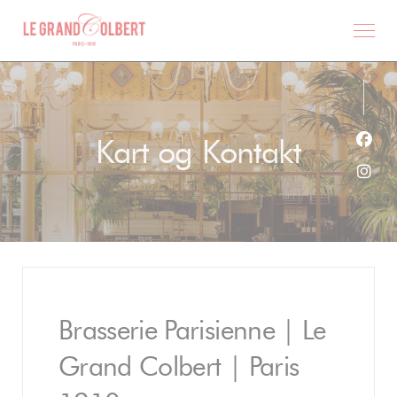
Panel for informasjonskapsler
Kart og Kontakt
Faceb
Insta
Brasserie Parisienne | Le
Grand Colbert | Paris