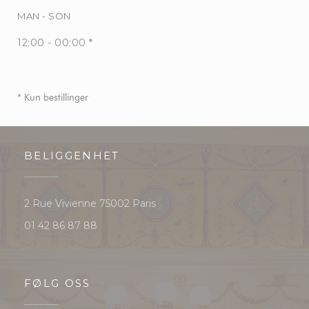
MAN
-
SON
12:00 - 00:00 *
* Kun bestillinger
BELIGGENHET
((åpner i et nytt vindu))
2 Rue Vivienne 75002 Paris
01 42 86 87 88
FØLG OSS