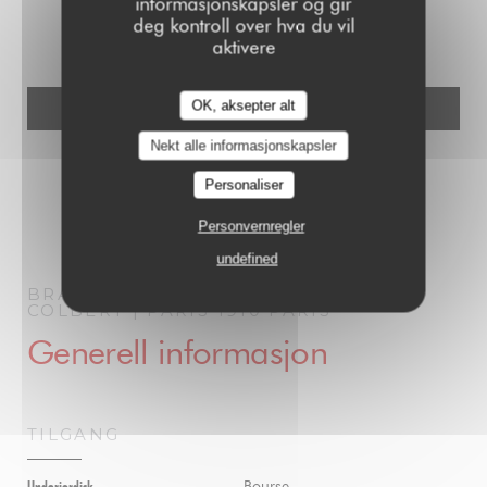
informasjonskapsler og gir
information about how we process your data, please see our
privacy policy
.
deg kontroll over hva du vil
aktivere
OK, aksepter alt
Nekt alle informasjonskapsler
Personaliser
Personvernregler
undefined
BRASSERIE PARISIENNE | LE GRAND
COLBERT | PARIS 1910
PARIS
Generell informasjon
TILGANG
Bourse
Underjordisk