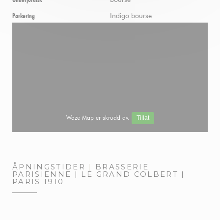
Indigo bourse
Parkering
Waze Map er skrudd av.
Tillat
ÅPNINGSTIDER
BRASSERIE
PARISIENNE | LE GRAND COLBERT |
PARIS 1910